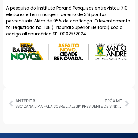
A pesquisa do Instituto Paraná Pesquisas entrevistou 710
eleitores e tem margem de erro de 3,8 pontos
percentuais. Além de 95% de confiança. O levantamento
foi registrado no TSE (Tribunal Superior Eleitoral) sob o
código alfanumérico SP-09025/2024.
ANTERIOR
PRÓXIMO
SBC: ZANA LIMA FALA SOBRE A PARTICIPAÇÃO FEMININA NA CAMPANHA DE MARCELO LIMA
ALESP: PRESIDENTE DE SINDICATO E CEO DA TIM SÃO OUVIDOS NA CPI DAS EMPRESAS DE TELECOMUNICAÇÕES, NESTA QUARTA-FEIRA