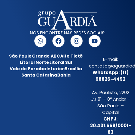
NOS ENCONTRE NAS REDES SOCIAIS:
São Paulo
Grande ABC
Alto Tietê
E-mail:
Litoral Norte
Litoral Sul
contato@aguardiada
Vale do Paraíba
Interior
Brasília
WhatsApp: (11)
Santa Catarina
Bahia
98826-4492
Av. Paulista, 2202
CJ 81 – 8º Andar –
São Paulo –
Capital
CNPJ:
20.431.559/0001-
83