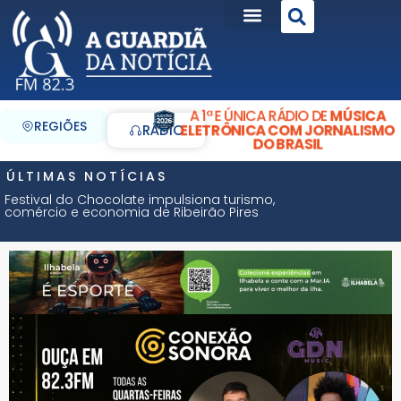
A 1ª E ÚNICA RÁDIO DE
MÚSICA
REGIÕES
ELETRÔNICA COM JORNALISMO
RÁDIO
DO BRASIL
ÚLTIMAS NOTÍCIAS
Festival do Chocolate impulsiona turismo,
comércio e economia de Ribeirão Pires