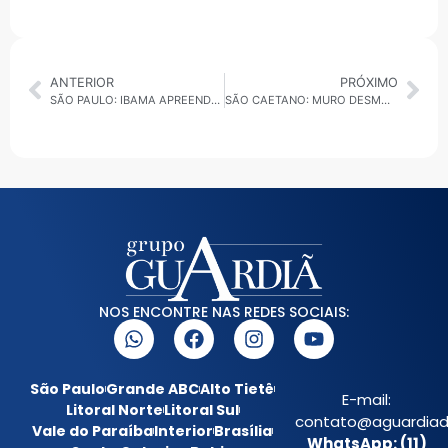
ANTERIOR
PRÓXIMO
SÃO PAULO: IBAMA APREENDE 50 ARANHAS-CARANGUEJEIRAS EM CARGA ILEGAL
SÃO CAETANO: MURO DESMORONA E ATINGE POSTE NA RUA MARIANO PAMPLONA
NOS ENCONTRE NAS REDES SOCIAIS:
São Paulo
Grande ABC
Alto Tietê
E-mail:
Litoral Norte
Litoral Sul
contato@aguardiada
Vale do Paraíba
Interior
Brasília
WhatsApp: (11)