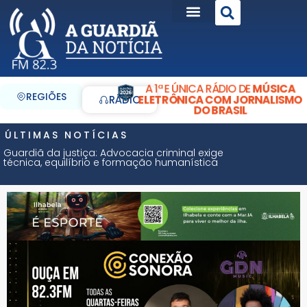
A 1ª E ÚNICA RÁDIO DE
MÚSICA
REGIÕES
ELETRÔNICA COM JORNALISMO
RÁDIO
DO BRASIL
ÚLTIMAS NOTÍCIAS
Guardiã da justiça: Advocacia criminal exige
técnica, equilíbrio e formação humanística