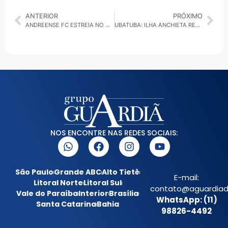
ANTERIOR
PRÓXIMO
ANDREENSE FC ESTREIA NO CAMPEONATO PAULISTA DE FUTSAL DOWN NESTE DOMINGO
UBATUBA: ILHA ANCHIETA RECEBE EVENTO “MÚLTIPLAS HISTÓRIAS” COM LANÇAMENTO DE DOCUMENTÁRIO
NOS ENCONTRE NAS REDES SOCIAIS:
São Paulo
Grande ABC
Alto Tietê
E-mail:
Litoral Norte
Litoral Sul
contato@aguardiada
Vale do Paraíba
Interior
Brasília
WhatsApp: (11)
Santa Catarina
Bahia
98826-4492