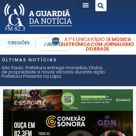
A 1ª E ÚNICA RÁDIO DE
MÚSICA
REGIÕES
ELETRÔNICA COM JORNALISMO
RÁDIO
DO BRASIL
ÚLTIMAS NOTÍCIAS
São Paulo: Prefeitura entrega moradias, títulos
de propriedade e novas escolas durante ação
Prefeitura Presente na Lapa