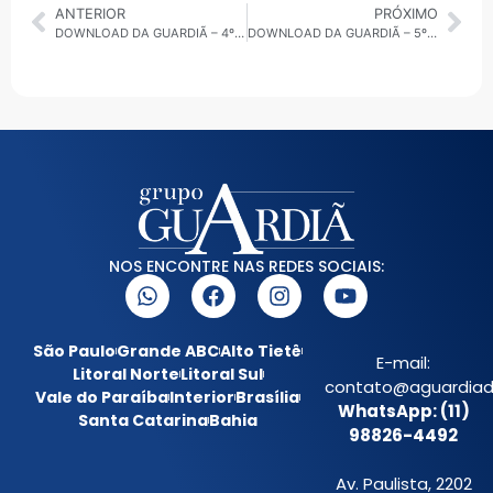
ANTERIOR
PRÓXIMO
DOWNLOAD DA GUARDIÃ – 4º 30 MINUTOS – 05.05.25 • BRASIL E GRANDE ABC
DOWNLOAD DA GUARDIÃ – 5º 30 MINUTOS – 05.05.25 • BRASIL
NOS ENCONTRE NAS REDES SOCIAIS:
São Paulo
Grande ABC
Alto Tietê
E-mail:
Litoral Norte
Litoral Sul
contato@aguardiada
Vale do Paraíba
Interior
Brasília
WhatsApp: (11)
Santa Catarina
Bahia
98826-4492
Av. Paulista, 2202