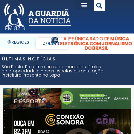
A 1ª E ÚNICA RÁDIO DE
MÚSICA
REGIÕES
ELETRÔNICA COM JORNALISMO
RÁDIO
DO BRASIL
ÚLTIMAS NOTÍCIAS
São Paulo: Prefeitura entrega moradias, títulos
de propriedade e novas escolas durante ação
Prefeitura Presente na Lapa