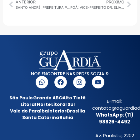
ANTERIOR
PRÓXIMO
SANTO ANDRÉ: PREFEITURA PROMOVE 2ª EDIÇÃO DO FESTIVAL DE SABORES DA CIDADE
POÁ: VICE-PREFEITO DR. ELIARDO JORDÃO É EXONERADO DA SECRETARIA DE SEGURANÇA DE POÁ
NOS ENCONTRE NAS REDES SOCIAIS:
São Paulo
Grande ABC
Alto Tietê
E-mail:
Litoral Norte
Litoral Sul
contato@aguardiada
Vale do Paraíba
Interior
Brasília
WhatsApp: (11)
Santa Catarina
Bahia
98826-4492
Av. Paulista, 2202