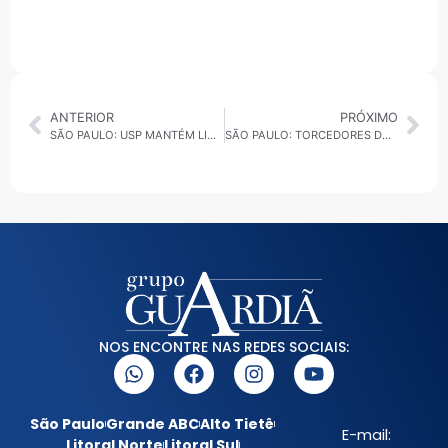
ANTERIOR
PRÓXIMO
SÃO PAULO: USP MANTÉM LIDERANÇA NO RANKING POR QUARTA VEZ CONSECUTIVA
SÃO PAULO: TORCEDORES DO CORINTHIANS SÃO PRESOS APÓS ATAQUE A ÔNIBUS DO FLAMENGO
NOS ENCONTRE NAS REDES SOCIAIS:
São Paulo
Grande ABC
Alto Tietê
E-mail:
Litoral Norte
Litoral Sul