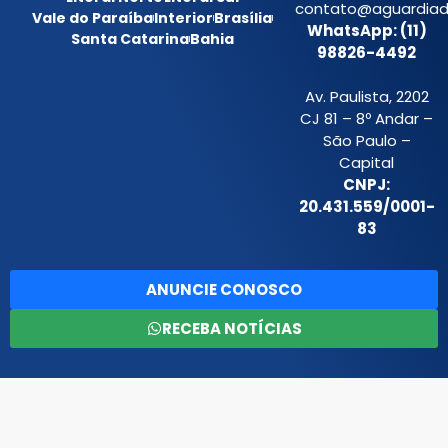
contato@aguardiada
Vale do Paraíba
Interior
Brasília
WhatsApp: (11)
Santa Catarina
Bahia
98826-4492
Av. Paulista, 2202
CJ 81 – 8º Andar –
São Paulo –
Capital
CNPJ:
20.431.559/0001-
83
ANUNCIE CONOSCO
RECEBA NOTÍCIAS