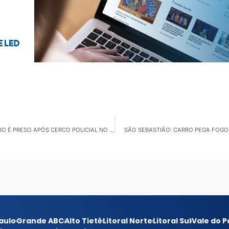
UBATUBA: PROCURADO POR TENTATIVA DE FEMINICÍDIO É PRESO APÓS CERCO POLICIAL NO PARQUE DOS MINISTÉRIOS
SÃO SEBASTIÃO: CARRO PEGA FOGO
aulo
Grande ABC
Alto Tietê
Litoral Norte
Litoral Sul
Vale do P