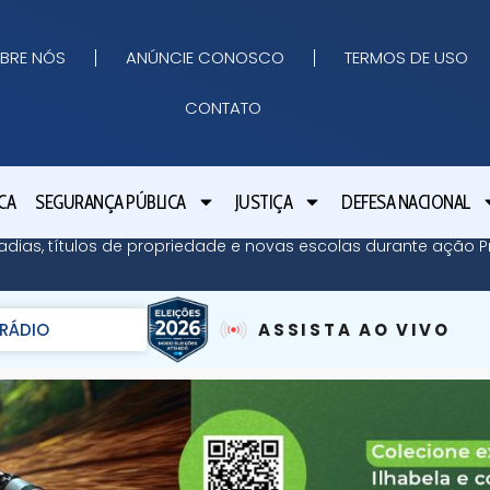
BRE NÓS
ANÚNCIE CONOSCO
TERMOS DE USO
CONTATO
CA
SEGURANÇA PÚBLICA
JUSTIÇA
DEFESA NACIONAL
adias, títulos de propriedade e novas escolas durante ação Pr
RÁDIO
ASSISTA AO VIVO