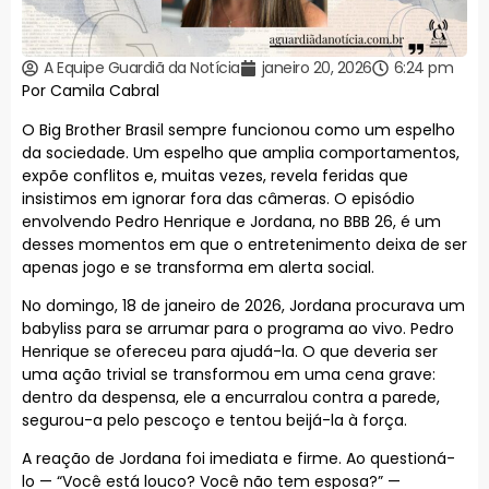
A Equipe Guardiã da Notícia
janeiro 20, 2026
6:24 pm
Por Camila Cabral
O Big Brother Brasil sempre funcionou como um espelho
da sociedade. Um espelho que amplia comportamentos,
expõe conflitos e, muitas vezes, revela feridas que
insistimos em ignorar fora das câmeras. O episódio
envolvendo Pedro Henrique e Jordana, no BBB 26, é um
desses momentos em que o entretenimento deixa de ser
apenas jogo e se transforma em alerta social.
No domingo, 18 de janeiro de 2026, Jordana procurava um
babyliss para se arrumar para o programa ao vivo. Pedro
Henrique se ofereceu para ajudá-la. O que deveria ser
uma ação trivial se transformou em uma cena grave:
dentro da despensa, ele a encurralou contra a parede,
segurou-a pelo pescoço e tentou beijá-la à força.
A reação de Jordana foi imediata e firme. Ao questioná-
lo — “Você está louco? Você não tem esposa?” —