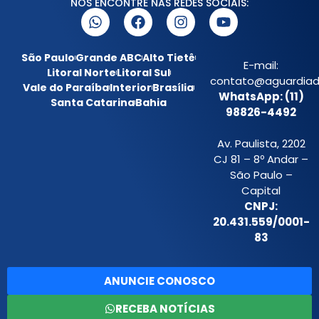
NOS ENCONTRE NAS REDES SOCIAIS:
São Paulo
Grande ABC
Alto Tietê
E-mail:
Litoral Norte
Litoral Sul
contato@aguardiada
Vale do Paraíba
Interior
Brasília
WhatsApp: (11)
Santa Catarina
Bahia
98826-4492
Av. Paulista, 2202
CJ 81 – 8º Andar –
São Paulo –
Capital
CNPJ:
20.431.559/0001-
83
ANUNCIE CONOSCO
RECEBA NOTÍCIAS