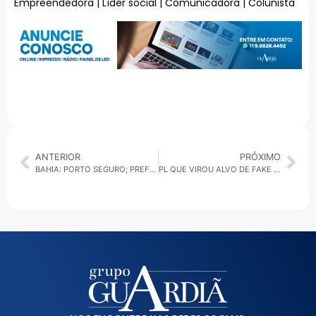
Empreendedora | Líder social | Comunicadora | Colunista
ANTERIOR
PRÓXIMO
BAHIA: PORTO SEGURO; PREFEITURA AMPLIA ATENDIMENTO A PESSOAS EM SITUAÇÃO DE RUA COM PROGRAMA POP RUA
PL QUE VIROU ALVO DE FAKE NEWS: FAUSTO PINATO ROMPE O SILÊNCIO E ESCLARECE DISTORÇÕES