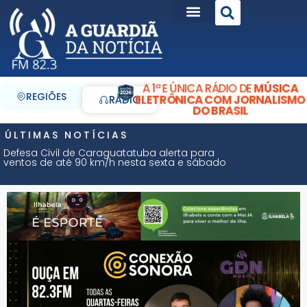
A 1ª E ÚNICA RÁDIO DE
MÚSICA
REGIÕES
ELETRÔNICA COM JORNALISMO
RÁDIO
DO BRASIL
ÚLTIMAS NOTÍCIAS
Defesa Civil de Caraguatatuba alerta para
ventos de até 90 km/h nesta sexta e sábado