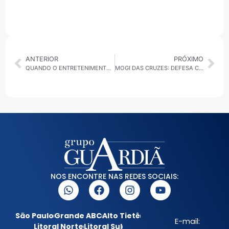
ANTERIOR
PRÓXIMO
QUANDO O ENTRETENIMENTO ESCANCARA A VIOLÊNCIA: O CASO PEDRO HENRIQUE E JORDANA NO BBB 26
MOGI DAS CRUZES: DEFESA CIVIL FAZ VISTORIAS PREVENTIVAS PARA EVITAR OCORRÊNCIAS EM DIAS DE CHUVA
NOS ENCONTRE NAS REDES SOCIAIS:
São Paulo
Grande ABC
Alto Tietê
E-mail:
Litoral Norte
Litoral Sul