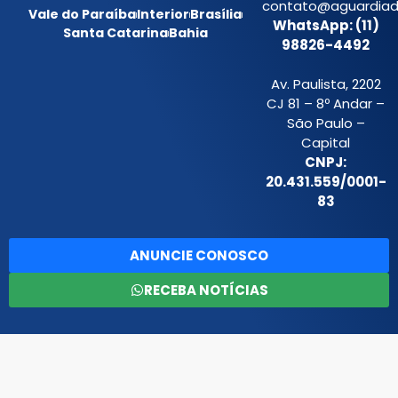
contato@aguardiada
Vale do Paraíba
Interior
Brasília
WhatsApp: (11)
Santa Catarina
Bahia
98826-4492
Av. Paulista, 2202
CJ 81 – 8º Andar –
São Paulo –
Capital
CNPJ:
20.431.559/0001-
83
ANUNCIE CONOSCO
RECEBA NOTÍCIAS