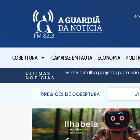
SO
COBERTURA
CÂMARAS EM PAUTA
ECONOMIA
POLÍTI
Derrite detalha projetos para Sã
ÚLTIMAS
NOTÍCIAS
REGIÕES DE COBERTURA