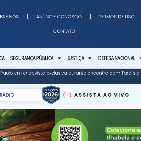
BRE NÓS
ANÚNCIE CONOSCO
TERMOS DE USO
CONTATO
CA
SEGURANÇA PÚBLICA
JUSTIÇA
DEFESA NACIONAL
o Paulo em entrevista exclusiva durante encontro com Tarcísi
RÁDIO
ASSISTA AO VIVO