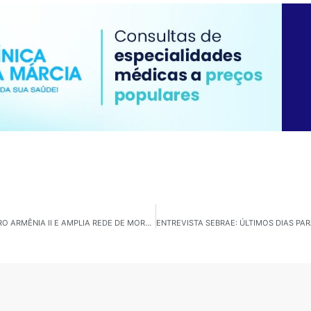
SÃO PAULO – PREFEITURA ENTREGA VILA REENCONTRO ARMÊNIA II E AMPLIA REDE DE MORADIA TRANSITÓRIA