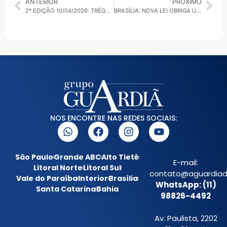
ANTERIOR
PRÓXIMO
2º EDIÇÃO 10/04/2026: TRÉGUA NA GUERRA E AVANÇOS EM SÃO PAULO
BRASÍLIA: NOVA LEI OBRIGA USO IMEDIATO DE TORNOZELEIRA ELETRÔNICA EM CASOS DE VIOLÊNCIA DOMÉSTICA
NOS ENCONTRE NAS REDES SOCIAIS:
São Paulo
Grande ABC
Alto Tietê
E-mail:
Litoral Norte
Litoral Sul
contato@aguardiada
Vale do Paraíba
Interior
Brasília
WhatsApp: (11)
Santa Catarina
Bahia
98826-4492
Av. Paulista, 2202