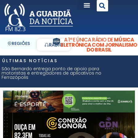
A 1ª E ÚNICA RÁDIO DE
MÚSICA
REGIÕES
ELETRÔNICA COM JORNALISMO
RÁDIO
DO BRASIL
ÚLTIMAS NOTÍCIAS
São Bernardo entrega ponto de apoio para
motoristas e entregadores de aplicativos no
Ferrazópolis