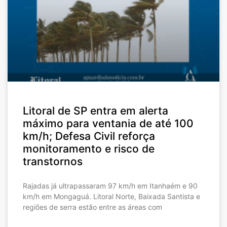
Litoral de SP entra em alerta
máximo para ventania de até 100
km/h; Defesa Civil reforça
monitoramento e risco de
transtornos
Rajadas já ultrapassaram 97 km/h em Itanhaém e 90
km/h em Mongaguá. Litoral Norte, Baixada Santista e
regiões de serra estão entre as áreas com