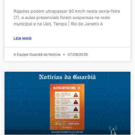
Rajadas podem ultrapassar 90 km/h nesta sexta-feira
(7), e aulas presenciais foram suspensas na rede
municipal e na Uerj. Tempo | Rio de Janeiro A
LEIA MAIS
A Equipe Guardiã da Notícia
07/08/2026