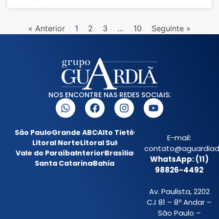
« Anterior
1
2
3
…
10
Seguinte »
NOS ENCONTRE NAS REDES SOCIAIS:
São Paulo
Grande ABC
Alto Tietê
E-mail:
Litoral Norte
Litoral Sul
contato@aguardiada
Vale do Paraíba
Interior
Brasília
WhatsApp: (11)
Santa Catarina
Bahia
98826-4492
Av. Paulista, 2202
CJ 81 – 8º Andar –
São Paulo –