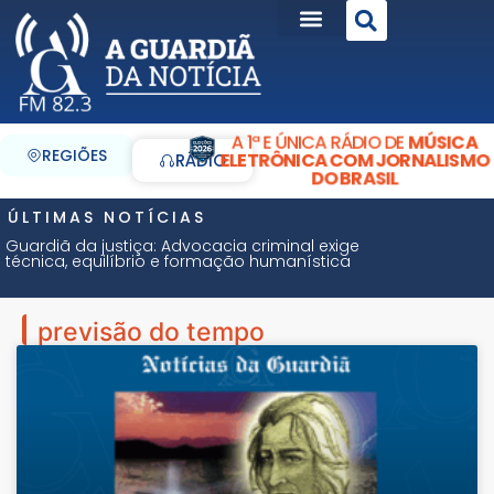
A 1ª E ÚNICA RÁDIO DE
MÚSICA
REGIÕES
ELETRÔNICA COM JORNALISMO
RÁDIO
DO BRASIL
ÚLTIMAS NOTÍCIAS
Guardiã da justiça: Advocacia criminal exige
técnica, equilíbrio e formação humanística
previsão do tempo