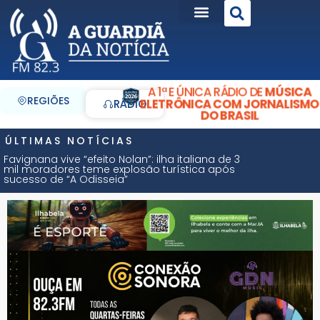
A 1ª E ÚNICA RÁDIO DE
MÚSICA
REGIÕES
ELETRÔNICA COM JORNALISMO
RÁDIO
DO BRASIL
ÚLTIMAS NOTÍCIAS
Favignana vive “efeito Nolan”: ilha italiana de 3
mil moradores teme explosão turística após
sucesso de “A Odisseia”