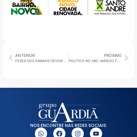
ANTERIOR
PRÓXIMO
FEZES DOS ANIMAIS DEVEM SER DESCARTADAS NO VASO SANITÁRIO
POLÍTICA NO ABC: MÁRCIO FRANÇA VISITA SBC E ANUNCIA PRÉ-CANDIDATURA DE MÉDICO AO EXECUTIVO
NOS ENCONTRE NAS REDES SOCIAIS: