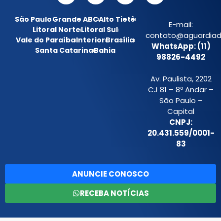
São Paulo
Grande ABC
Alto Tietê
E-mail:
Litoral Norte
Litoral Sul
contato@aguardiada
Vale do Paraíba
Interior
Brasília
WhatsApp: (11)
Santa Catarina
Bahia
98826-4492
Av. Paulista, 2202
CJ 81 – 8º Andar –
São Paulo –
Capital
CNPJ:
20.431.559/0001-
83
ANUNCIE CONOSCO
RECEBA NOTÍCIAS