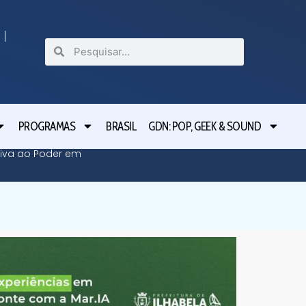
PROGRAMAS
BRASIL
GDN: POP, GEEK & SOUND
siva ao Poder em
Modo Ele
Poder 