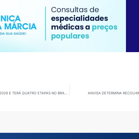
SÃO PAULO: DISNEY MAGIC RUN VOLTA A CIDADE EM 2026 E TERÁ QUATRO ETAPAS NO BRASIL
ANVISA DETERMINA RECOLH