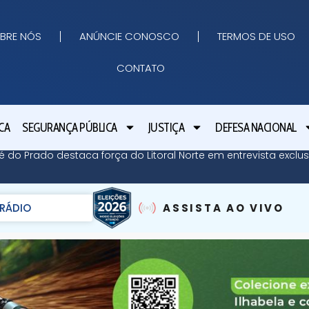
BRE NÓS
ANÚNCIE CONOSCO
TERMOS DE USO
CONTATO
CA
SEGURANÇA PÚBLICA
JUSTIÇA
DEFESA NACIONAL
é do Prado destaca força do Litoral Norte em entrevista exclu
RÁDIO
ASSISTA AO VIVO