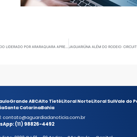
REGIONALIZAÇÃO DA ASSISTÊNCIA SOCIAL: CONSÓRCIO LIDERADO POR ARARAQUARA APRESENTA MODELO DE PROTEÇÃO A VULNERÁVEIS NO ANHEMBI
aulo
Grande ABC
Alto Tietê
Litoral Norte
Litoral Sul
Vale do P
ia
Santa Catarina
Bahia
l:
contato@aguardiadanoticia.com.br
App: (11) 98826-4492