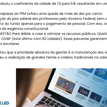
eduziu o coeficiente da cidade de 1.0 para 0.8, resultando em
O repasse do FPM sofreu uma queda de mais de dez por cento.
 do piso salarial dos professores pelo Governo Federal, sem o
cento do fundo apenas para o pagamento de pessoal. Com isso,
a da exigência constitucional.
ÃO Para driblar a crise e otimizar os recursos públicos, Quatá
e CIVAP (este último com 62 cidades). Essas parcerias garan
s escolares.
saltou que a prioridade absoluta da gestão é a manutenção dos
deu a realização de grandes festas e rodeios tradicionais na ci