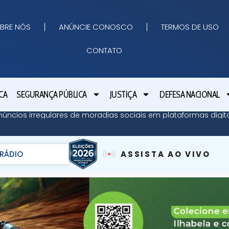
BRE NÓS
ANÚNCIE CONOSCO
TERMOS DE USO
CONTATO
CA
SEGURANÇA PÚBLICA
JUSTIÇA
DEFESA NACIONAL
núncios irregulares de moradias sociais em plataformas digit
RÁDIO
ASSISTA AO VIVO