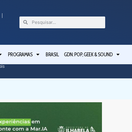
PROGRAMAS
BRASIL
GDN: POP, GEEK & SOUND
ais
São Jul