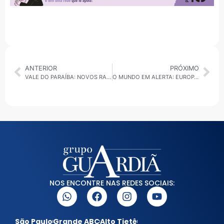
ANTERIOR
PRÓXIMO
VALE DO PARAÍBA: NOVOS RADARES ENTRAM EM OPERAÇÃO EM RODOVIAS ESTADUAIS
O MUNDO EM ALERTA: EUROPA ENFRENTA TRUMP, EUA NEGOCIAM PETRÓLEO COM A VENEZUELA E A GEOPOLÍTICA ENTRA EM EBULIÇÃO
NOS ENCONTRE NAS REDES SOCIAIS:
São Paulo
Grande ABC
Alto Tietê