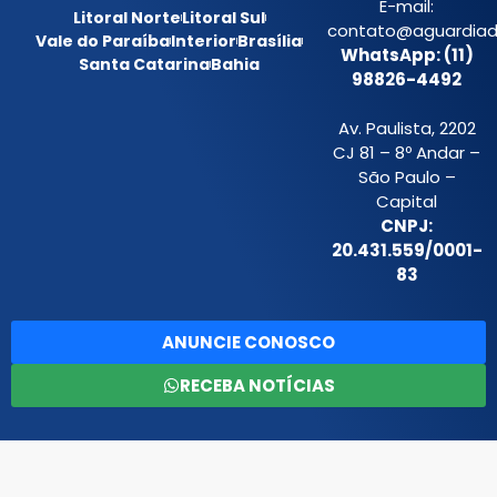
E-mail:
Litoral Norte
Litoral Sul
contato@aguardiada
Vale do Paraíba
Interior
Brasília
WhatsApp: (11)
Santa Catarina
Bahia
98826-4492
Av. Paulista, 2202
CJ 81 – 8º Andar –
São Paulo –
Capital
CNPJ:
20.431.559/0001-
83
ANUNCIE CONOSCO
RECEBA NOTÍCIAS