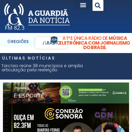
A 1ª E ÚNICA RÁDIO DE
MÚSICA
REGIÕES
ELETRÔNICA COM JORNALISMO
RÁDIO
DO BRASIL
ÚLTIMAS NOTÍCIAS
Tarcísio reúne 38 municípios e amplia
articulação pela reeleição