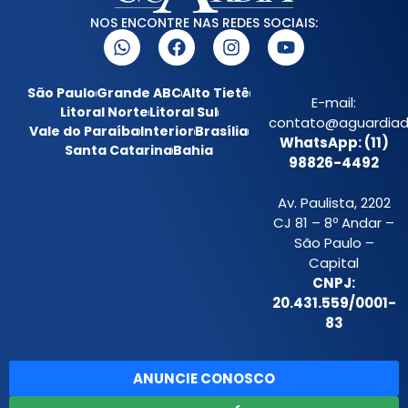
NOS ENCONTRE NAS REDES SOCIAIS:
São Paulo
Grande ABC
Alto Tietê
E-mail:
Litoral Norte
Litoral Sul
contato@aguardiada
Vale do Paraíba
Interior
Brasília
WhatsApp: (11)
Santa Catarina
Bahia
98826-4492
Av. Paulista, 2202
CJ 81 – 8º Andar –
São Paulo –
Capital
CNPJ:
20.431.559/0001-
83
ANUNCIE CONOSCO