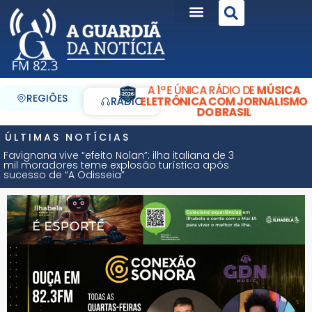
A 1ª E ÚNICA RÁDIO DE
MÚSICA
REGIÕES
ELETRÔNICA COM JORNALISMO
RÁDIO
DO BRASIL
ÚLTIMAS NOTÍCIAS
Favignana vive “efeito Nolan”: ilha italiana de 3
mil moradores teme explosão turística após
sucesso de “A Odisseia”