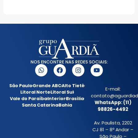
NOS ENCONTRE NAS REDES SOCIAIS:
São Paulo
Grande ABC
Alto Tietê
E-mail:
Litoral Norte
Litoral Sul
contato@aguardiada
Vale do Paraíba
Interior
Brasília
WhatsApp: (11)
Santa Catarina
Bahia
98826-4492
Av. Paulista, 2202
CJ 81 – 8º Andar –
São Paulo –