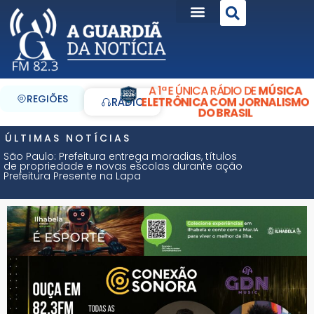
A 1ª E ÚNICA RÁDIO DE
MÚSICA
REGIÕES
ELETRÔNICA COM JORNALISMO
RÁDIO
DO BRASIL
ÚLTIMAS NOTÍCIAS
São Paulo: Prefeitura entrega moradias, títulos
de propriedade e novas escolas durante ação
Prefeitura Presente na Lapa