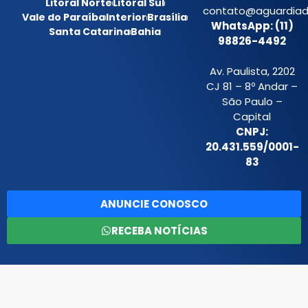
Litoral Norte
Litoral Sul
contato@aguardiada
Vale do Paraíba
Interior
Brasília
WhatsApp: (11)
Santa Catarina
Bahia
98826-4492
Av. Paulista, 2202
CJ 81 – 8º Andar –
São Paulo –
Capital
CNPJ:
20.431.559/0001-
83
ANUNCIE CONOSCO
RECEBA NOTÍCIAS