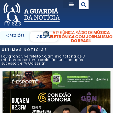
A 1ª E ÚNICA RÁDIO DE
MÚSICA
REGIÕES
ELETRÔNICA COM JORNALISMO
RÁDIO
DO BRASIL
ÚLTIMAS NOTÍCIAS
Favignana vive “efeito Nolan”: ilha italiana de 3
mil moradores teme explosão turística após
sucesso de “A Odisseia”