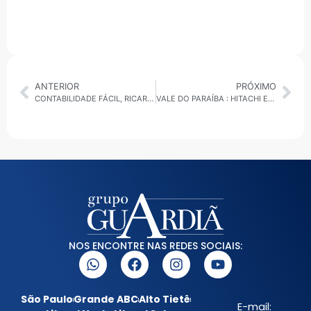
ANTERIOR
PRÓXIMO
CONTABILIDADE FÁCIL, RICARDO ABILIO RESPONDE SPLIT PAYMENT: O NOVO MODELO DE PAGAMENTO EM DISCUSSÃO
VALE DO PARAÍBA : HITACHI ENERGY INVESTE US$ 160 MILHÕES EM NOVA FÁBRICA EM PINDA
NOS ENCONTRE NAS REDES SOCIAIS:
São Paulo
Grande ABC
Alto Tietê
E-mail: