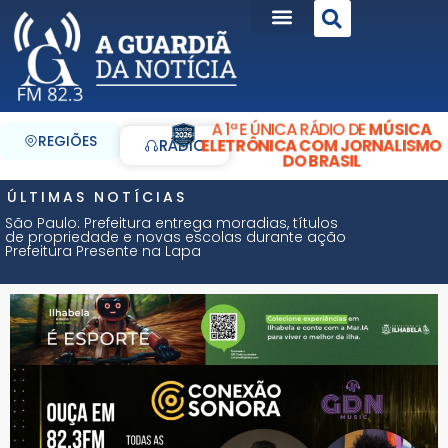
A 1ª E ÚNICA RÁDIO DE
MÚSICA
REGIÕES
ELETRÔNICA COM JORNALISMO
RÁDIO
DO BRASIL
ÚLTIMAS NOTÍCIAS
São Paulo: Prefeitura entrega moradias, títulos
de propriedade e novas escolas durante ação
Prefeitura Presente na Lapa