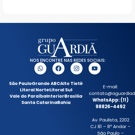
NOS ENCONTRE NAS REDES SOCIAIS:
São Paulo
Grande ABC
Alto Tietê
E-mail:
Litoral Norte
Litoral Sul
contato@aguardiada
Vale do Paraíba
Interior
Brasília
WhatsApp: (11)
Santa Catarina
Bahia
98826-4492
Av. Paulista, 2202
CJ 81 – 8º Andar –
São Paulo –