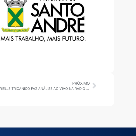
PRÓXIMO
MARCELO LIMA LIDERA PESQUISA E GABRIELLE TRICANICO FAZ ANÁLISE AO VIVO NA RÁDIO GUARDIÃ AM560