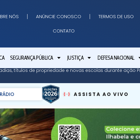
BRE NÓS
ANÚNCIE CONOSCO
TERMOS DE USO
CONTATO
CA
SEGURANÇA PÚBLICA
JUSTIÇA
DEFESA NACIONAL
adias, títulos de propriedade e novas escolas durante ação Pr
RÁDIO
ASSISTA AO VIVO