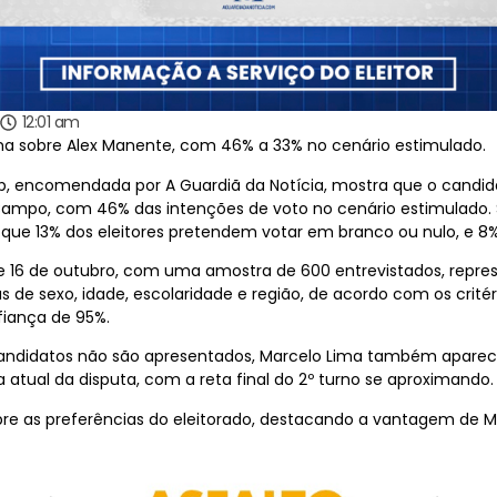
12:01 am
ma sobre Alex Manente, com 46% a 33% no cenário estimulado.
ab, encomendada por A Guardiã da Notícia, mostra que o candid
 Campo, com 46% das intenções de voto no cenário estimulado. 
ue 13% dos eleitores pretendem votar em branco ou nulo, e 8%
4 e 16 de outubro, com uma amostra de 600 entrevistados, repre
as de sexo, idade, escolaridade e região, de acordo com os crité
fiança de 95%.
andidatos não são apresentados, Marcelo Lima também aparece
tual da disputa, com a reta final do 2º turno se aproximando.
re as preferências do eleitorado, destacando a vantagem de Ma