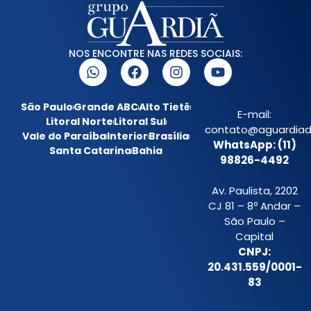
NOS ENCONTRE NAS REDES SOCIAIS:
São Paulo
Grande ABC
Alto Tietê
E-mail:
Litoral Norte
Litoral Sul
contato@aguardiada
Vale do Paraíba
Interior
Brasília
WhatsApp: (11)
Santa Catarina
Bahia
98826-4492
Av. Paulista, 2202
CJ 81 – 8º Andar –
São Paulo –
Capital
CNPJ:
20.431.559/0001-
83