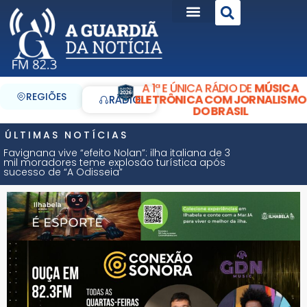
A 1ª E ÚNICA RÁDIO DE
MÚSICA
REGIÕES
ELETRÔNICA COM JORNALISMO
RÁDIO
DO BRASIL
ÚLTIMAS NOTÍCIAS
Favignana vive “efeito Nolan”: ilha italiana de 3
mil moradores teme explosão turística após
sucesso de “A Odisseia”