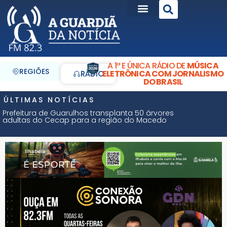
A 1ª E ÚNICA RÁDIO DE
MÚSICA
REGIÕES
ELETRÔNICA COM JORNALISMO
RÁDIO
DO BRASIL
ÚLTIMAS NOTÍCIAS
Prefeitura de Guarulhos transplanta 50 árvores
adultas do Cecap para a região do Macedo