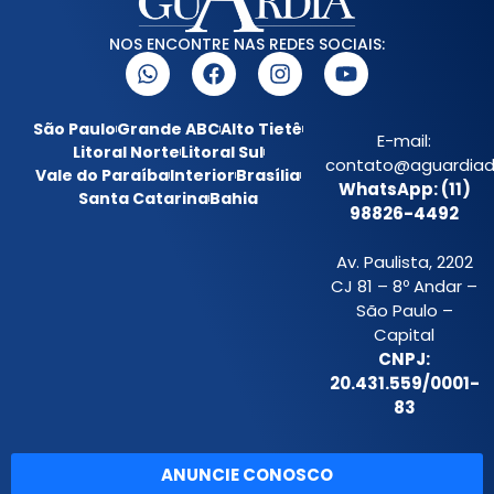
NOS ENCONTRE NAS REDES SOCIAIS:
São Paulo
Grande ABC
Alto Tietê
E-mail:
Litoral Norte
Litoral Sul
contato@aguardiada
Vale do Paraíba
Interior
Brasília
WhatsApp: (11)
Santa Catarina
Bahia
98826-4492
Av. Paulista, 2202
CJ 81 – 8º Andar –
São Paulo –
Capital
CNPJ:
20.431.559/0001-
83
ANUNCIE CONOSCO