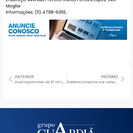
Mogilar
Informações: (11) 4798-6365.
ANTERIOR
PRÓXIMO
Arujá registra mais de 87 mil consultas nas UBSs e bate recorde em vacinação no primeiro semestre
Diadema conquista vice-campeonato no handebol feminino e bronze no basquete 3×3 nos Jogos Regionais 2026