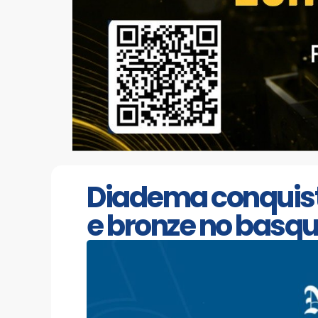
Diadema conquist
e bronze no basqu