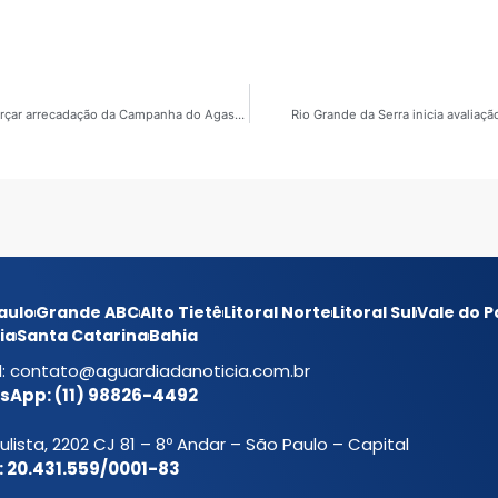
Mogi das Cruzes promove Drive-Thru do Bem para reforçar arrecadação da Campanha do Agasalho 2026
Rio Grande da Serra inicia avaliaç
aulo
Grande ABC
Alto Tietê
Litoral Norte
Litoral Sul
Vale do P
ia
Santa Catarina
Bahia
l:
contato@aguardiadanoticia.com.br
App: (11) 98826-4492
ulista, 2202 CJ 81 – 8º Andar – São Paulo – Capital
 20.431.559/0001-83