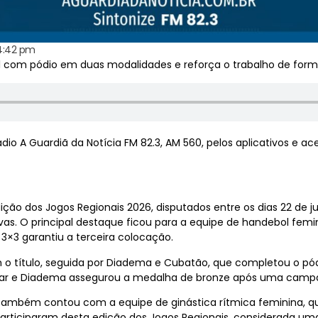
4:42 pm
 com pódio em duas modalidades e reforça o trabalho de form
 A Guardiã da Notícia FM 82.3, AM 560, pelos aplicativos e ac
ção dos Jogos Regionais 2026, disputados entre os dias 22 de j
vas. O principal destaque ficou para a equipe de handebol fe
×3 garantiu a terceira colocação.
 o título, seguida por Diadema e Cubatão, que completou o pód
ar e Diadema assegurou a medalha de bronze após uma campa
r também contou com a equipe de ginástica rítmica feminina, 
 participaram desta edição dos Jogos Regionais, considerada um