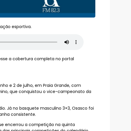
ação esportiva.
esse a cobertura completa no portal
unho e 2 de julho, em Praia Grande, com
minino, que conquistou o vice-campeonato da
io. Já no basquete masculino 3×3, Osasco foi
nha consistente.
que encerrou a competição na quinta
a das principais competições do calendário