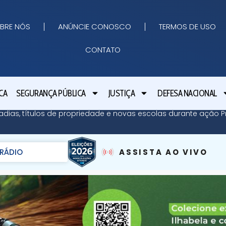
BRE NÓS
ANÚNCIE CONOSCO
TERMOS DE USO
CONTATO
CA
SEGURANÇA PÚBLICA
JUSTIÇA
DEFESA NACIONAL
adias, títulos de propriedade e novas escolas durante ação Pr
RÁDIO
ASSISTA AO VIVO