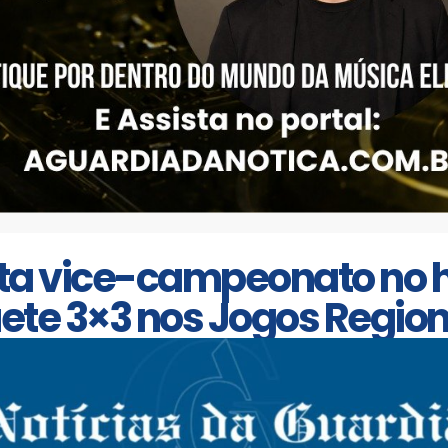
a vice-campeonato no h
ete 3×3 nos Jogos Region