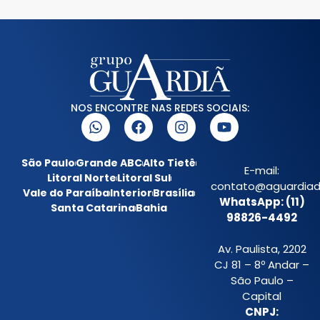
NOS ENCONTRE NAS REDES SOCIAIS:
São Paulo
Grande ABC
Alto Tietê
E-mail:
Litoral Norte
Litoral Sul
contato@aguardiada
Vale do Paraíba
Interior
Brasília
WhatsApp: (11)
Santa Catarina
Bahia
98826-4492
Av. Paulista, 2202
CJ 81 – 8º Andar –
São Paulo –
Capital
CNPJ: