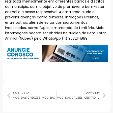
realizada mensalmente em diferentes bairros e distritos
do município, com o objetivo de promover o bem-estar
animal e a posse responsável. A castração ajuda a
prevenir doenças como tumores, infecções uterinas,
entre outros, além de evitar comportamentos
indesejados, como fugas e marcação de território. Mais
informações podem ser obtidas no Núcleo de Bem-Estar
Animal (Nubea) pelo WhatsApp (11) 95321-1889.
ANTERIOR
PRÓXIMO
MOGI DAS CREUZES: MOGI BASQUETE DOMINA LIMEIRA E VENCE EM CASA PELA 7ª RODADA DO PAULISTA
MOGI DAS CRUZES: CENTRO DE CONTROLE DE ZOONOSES RESGATA FILHOTE DE OURIÇO DEBILITADO NO JARDIM ARACY