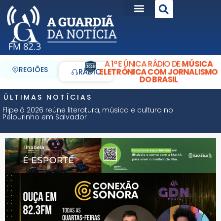
A 1ª E ÚNICA RÁDIO DE
MÚSICA
REGIÕES
ELETRÔNICA COM JORNALISMO
RÁDIO
DO BRASIL
ÚLTIMAS NOTÍCIAS
Flipelô 2026 reúne literatura, música e cultura no
Pelourinho em Salvador