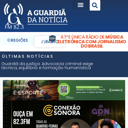
A 1ª E ÚNICA RÁDIO DE
MÚSICA
REGIÕES
ELETRÔNICA COM JORNALISMO
RÁDIO
DO BRASIL
ÚLTIMAS NOTÍCIAS
Guardiã da justiça: Advocacia criminal exige
técnica, equilíbrio e formação humanística