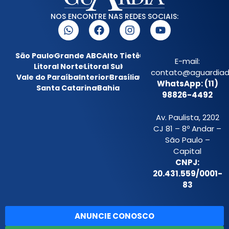
NOS ENCONTRE NAS REDES SOCIAIS:
São Paulo
Grande ABC
Alto Tietê
E-mail:
Litoral Norte
Litoral Sul
contato@aguardiada
Vale do Paraíba
Interior
Brasília
WhatsApp: (11)
Santa Catarina
Bahia
98826-4492
Av. Paulista, 2202
CJ 81 – 8º Andar –
São Paulo –
Capital
CNPJ:
20.431.559/0001-
83
ANUNCIE CONOSCO