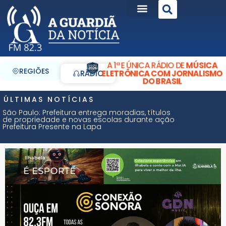
A 1ª E ÚNICA RÁDIO DE
MÚSICA
REGIÕES
ELETRÔNICA COM JORNALISMO
RÁDIO
DO BRASIL
ÚLTIMAS NOTÍCIAS
São Paulo: Prefeitura entrega moradias, títulos
de propriedade e novas escolas durante ação
Prefeitura Presente na Lapa