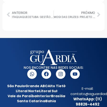
ANTERIOR
PRÓXIMO
ITAQUAQUECETUBA: GESTÃO DE EDUARDO BOIGUES REDUZ EM 86% O NÚMERO DE HOMICÍDIOS NA CIDADE
MOGI DAS CRUZES: PROJETO RUA MAIS FELIZ VOLTA NESTE SÁBADO (28) COM EDIÇÃO NA VILA LAVÍNIA
NOS ENCONTRE NAS REDES SOCIAIS:
São Paulo
Grande ABC
Alto Tietê
E-mail:
Litoral Norte
Litoral Sul
contato@aguardiada
Vale do Paraíba
Interior
Brasília
WhatsApp: (11)
Santa Catarina
Bahia
98826-4492