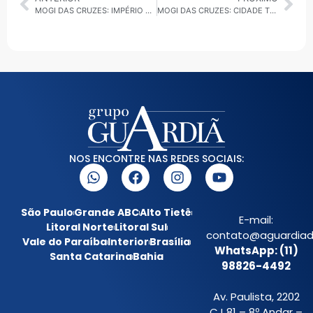
MOGI DAS CRUZES: IMPÉRIO VENCE AZULÃO E É CAMPEÃO DA 1ª COPA MOGI DE FUTEBOL AMADOR
MOGI DAS CRUZES: CIDADE TEM MUTIRÃO DE EMPREGOS COM 400 VAGAS PARA MEIO PERÍODO
NOS ENCONTRE NAS REDES SOCIAIS:
São Paulo
Grande ABC
Alto Tietê
E-mail:
Litoral Norte
Litoral Sul
contato@aguardiada
Vale do Paraíba
Interior
Brasília
WhatsApp: (11)
Santa Catarina
Bahia
98826-4492
Av. Paulista, 2202
CJ 81 – 8º Andar –