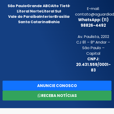
São Paulo
Grande ABC
Alto Tietê
E-mail:
Litoral Norte
Litoral Sul
contato@aguardiada
Vale do Paraíba
Interior
Brasília
WhatsApp: (11)
Santa Catarina
Bahia
98826-4492
Av. Paulista, 2202
CJ 81 – 8º Andar –
São Paulo –
Capital
CNPJ:
20.431.559/0001-
83
ANUNCIE CONOSCO
RECEBA NOTÍCIAS