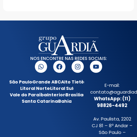
NOS ENCONTRE NAS REDES SOCIAIS:
São Paulo
Grande ABC
Alto Tietê
E-mail:
Litoral Norte
Litoral Sul
contato@aguardiada
Vale do Paraíba
Interior
Brasília
WhatsApp: (11)
Santa Catarina
Bahia
98826-4492
Av. Paulista, 2202
CJ 81 – 8º Andar –
São Paulo –