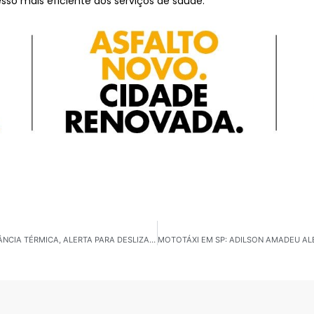
esso mais eficiente aos serviços de saúde.
CIDADE DENTRO DA CIDADE: SÃO PAULO ATIVA VIGILÂNCIA TÉRMICA, ALERTA PARA DESLIZAMENTOS E VÊ CRISE NO PRÉ-CARNAVAL