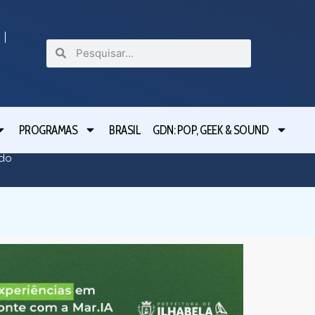
PROGRAMAS
BRASIL
GDN: POP, GEEK & SOUND
ado
Operaçã