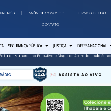
BRE NÓS
ANÚNCIE CONOSCO
TERMOS DE USO
CONTATO
CA
SEGURANÇA PÚBLICA
JUSTIÇA
DEFESA NACIONAL
Falta de Mulheres no Executivo e Disputas Acirradas pelo Sen
RÁDIO
ASSISTA AO VIVO