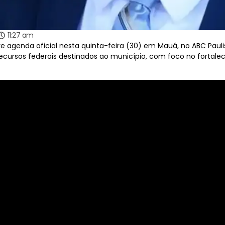
11:27 am
e agenda oficial nesta quinta-feira (30) em Mauá, no ABC Paulis
 recursos federais destinados ao município, com foco no forta