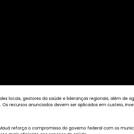
es locais, gestores da saúde e lideranças regionais, além de a
o. Os recursos anunciados devem ser aplicados em custeio, inve
Mauá reforça o compromisso do governo federal com os municíp