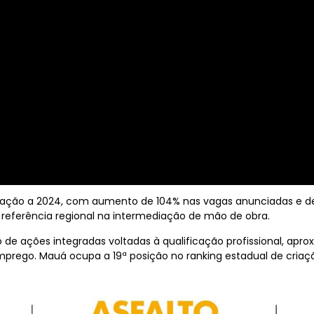
ção a 2024, com aumento de 104% nas vagas anunciadas e de
ferência regional na intermediação de mão de obra.
xo de ações integradas voltadas à qualificação profissional, ap
emprego. Mauá ocupa a 19ª posição no ranking estadual de cria