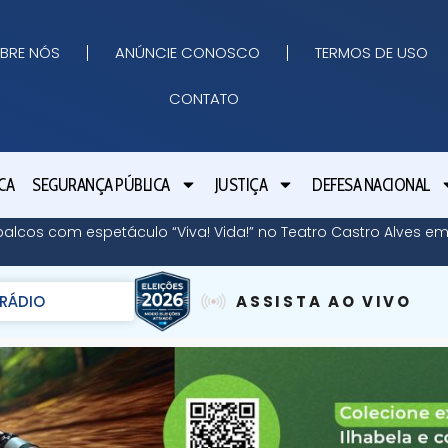
BRE NÓS
ANÚNCIE CONOSCO
TERMOS DE USO
CONTATO
CA
SEGURANÇA PÚBLICA
JUSTIÇA
DEFESA NACIONAL
palcos com espetáculo “Viva! Vida!” no Teatro Castro Alves e
RÁDIO
ASSISTA AO VIVO