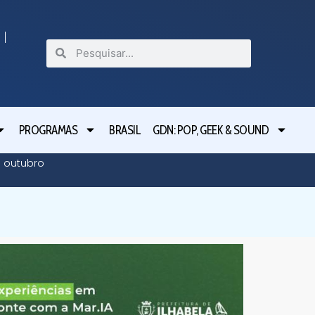
PROGRAMAS
BRASIL
GDN: POP, GEEK & SOUND
Incêndi
m outubro
evacua