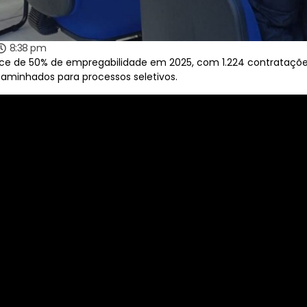
8:38 pm
e de 50% de empregabilidade em 2025, com 1.224 contratações 
caminhados para processos seletivos.