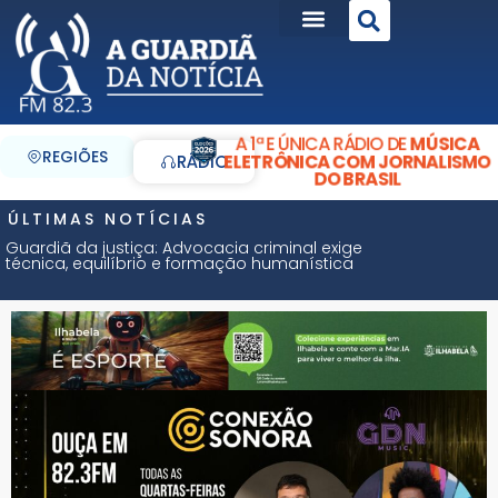
A 1ª E ÚNICA RÁDIO DE
MÚSICA
REGIÕES
ELETRÔNICA COM JORNALISMO
RÁDIO
DO BRASIL
ÚLTIMAS NOTÍCIAS
Guardiã da justiça: Advocacia criminal exige
técnica, equilíbrio e formação humanística