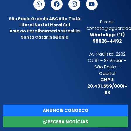
São Paulo
Grande ABC
Alto Tietê
E-mail:
Litoral Norte
Litoral Sul
contato@aguardiada
Vale do Paraíba
Interior
Brasília
WhatsApp: (11)
Santa Catarina
Bahia
98826-4492
Av. Paulista, 2202
CJ 81 – 8º Andar –
São Paulo –
Capital
CNPJ:
20.431.559/0001-
83
ANUNCIE CONOSCO
RECEBA NOTÍCIAS