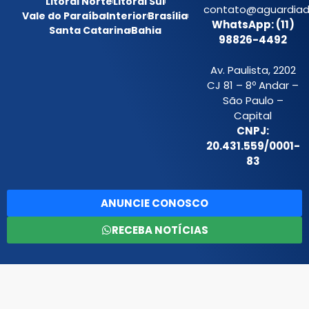
Litoral Norte
Litoral Sul
contato@aguardiada
Vale do Paraíba
Interior
Brasília
WhatsApp: (11)
Santa Catarina
Bahia
98826-4492
Av. Paulista, 2202
CJ 81 – 8º Andar –
São Paulo –
Capital
CNPJ:
20.431.559/0001-
83
ANUNCIE CONOSCO
RECEBA NOTÍCIAS