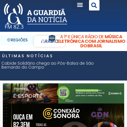
A 1ª E ÚNICA RÁDIO DE
MÚSICA
REGIÕES
ELETRÔNICA COM JORNALISMO
RÁDIO
DO BRASIL
ÚLTIMAS NOTÍCIAS
Cabide Solidário chega ao Pós-Balsa de São
Bernardo do Campo