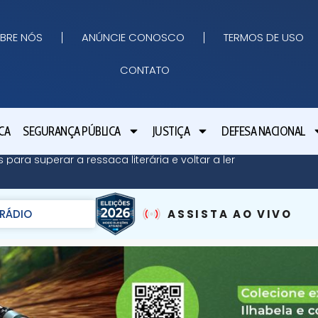
BRE NÓS
ANÚNCIE CONOSCO
TERMOS DE USO
CONTATO
CA
SEGURANÇA PÚBLICA
JUSTIÇA
DEFESA NACIONAL
 para superar a ressaca literária e voltar a ler
RÁDIO
ASSISTA AO VIVO