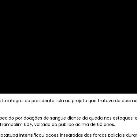
eto integral do presidente Lula ao projeto que tratava da dosim
o pedido por doações de sangue diante da queda nos estoques,
 Trampolim 60+, voltado ao público acima de 60 anos.
atatuba intensificou ações integradas das forças policiais dura