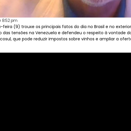
8:52 pm
eira (9) trouxe os principais fatos do dia no Brasil e no exterio
das tensões na Venezuela e defendeu o respeito à vontade 
rcosul, que pode reduzir impostos sobre vinhos e ampliar a of