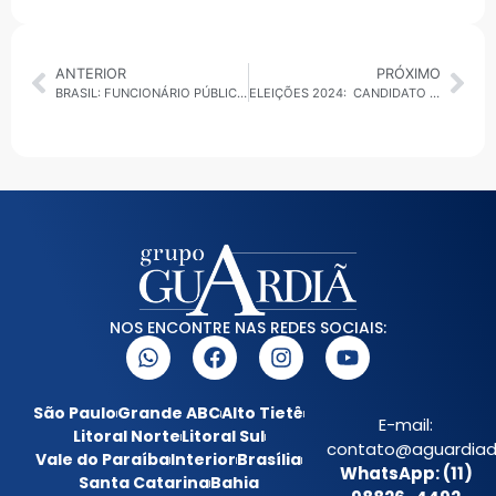
ANTERIOR
PRÓXIMO
BRASIL: FUNCIONÁRIO PÚBLICO CONDENADO POR ESTUPRO OBTÉM FICHA LIMPA E SE TORNA SUPLENTE DE VEREADOR
ELEIÇÕES 2024: CANDIDATO APOIADO POR PABLO MARÇAL EM BARUERI E PRISÃO DE SUSPEITO DE ATACAR O PREFEITO DE TABOÃO
NOS ENCONTRE NAS REDES SOCIAIS:
São Paulo
Grande ABC
Alto Tietê
E-mail:
Litoral Norte
Litoral Sul
contato@aguardiada
Vale do Paraíba
Interior
Brasília
WhatsApp: (11)
Santa Catarina
Bahia