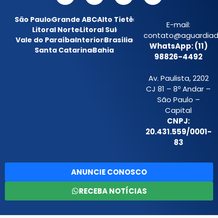
São Paulo
Grande ABC
Alto Tietê
E-mail:
Litoral Norte
Litoral Sul
contato@aguardiada
Vale do Paraíba
Interior
Brasília
WhatsApp: (11)
Santa Catarina
Bahia
98826-4492
Av. Paulista, 2202
CJ 81 – 8º Andar –
São Paulo –
Capital
CNPJ:
20.431.559/0001-
83
ANUNCIE CONOSCO
RECEBA NOTÍCIAS