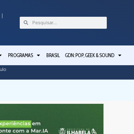
PROGRAMAS
BRASIL
GDN: POP, GEEK & SOUND
Delegad
ulo
movimen