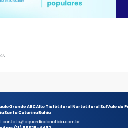
ICA
aulo
Grande ABC
Alto Tietê
Litoral Norte
Litoral Sul
Vale do P
ia
Santa Catarina
Bahia
l:
contato@aguardiadanoticia.com.br
App: (11) 98826-4492