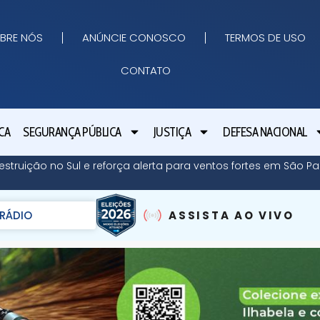
BRE NÓS
ANÚNCIE CONOSCO
TERMOS DE USO
CONTATO
CA
SEGURANÇA PÚBLICA
JUSTIÇA
DEFESA NACIONAL
struição no Sul e reforça alerta para ventos fortes em São Pa
RÁDIO
ASSISTA AO VIVO