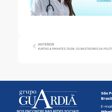
ANTERIOR
KURTAS & PIKANTES 25/08: OS BASTIDORES DA POLÍT
São P
Brasíl
E-mai
NOS ENCONTRE NAS REDES SOCIAIS:
Whats