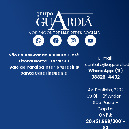
NOS ENCONTRE NAS REDES SOCIAIS:
São Paulo
Grande ABC
Alto Tietê
E-mail:
Litoral Norte
Litoral Sul
contato@aguardiada
Vale do Paraíba
Interior
Brasília
WhatsApp: (11)
Santa Catarina
Bahia
98826-4492
Av. Paulista, 2202
CJ 81 – 8º Andar –
São Paulo –
Capital
CNPJ:
20.431.559/0001-
83