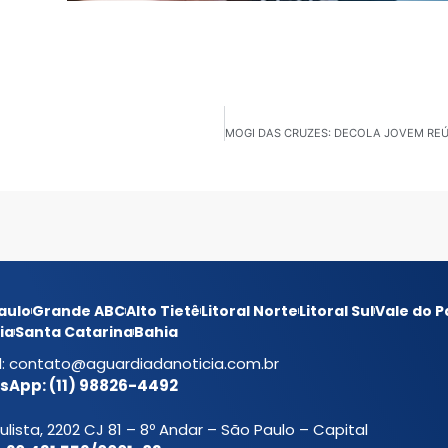
aulo
Grande ABC
Alto Tietê
Litoral Norte
Litoral Sul
Vale do P
ia
Santa Catarina
Bahia
l:
contato@aguardiadanoticia.com.br
App: (11) 98826-4492
ulista, 2202 CJ 81 – 8º Andar – São Paulo – Capital