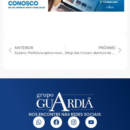
ANTERIOR
PRÓXIMO
Suzano: Prefeitura aplica novo asfalto no trecho da rua Ipês entre as avenidas Brasília e Taiaçupeba
Mogi das Cruzes: abertura da 413ª edição da Festa do Divino é nesta quinta (14) com programação religiosa e social
NOS ENCONTRE NAS REDES SOCIAIS: