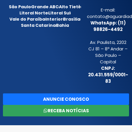
São Paulo
Grande ABC
Alto Tietê
E-mail:
Litoral Norte
Litoral Sul
contato@aguardiada
Vale do Paraíba
Interior
Brasília
WhatsApp: (11)
Santa Catarina
Bahia
98826-4492
Av. Paulista, 2202
CJ 81 – 8º Andar –
São Paulo –
Capital
CNPJ:
20.431.559/0001-
83
ANUNCIE CONOSCO
RECEBA NOTÍCIAS