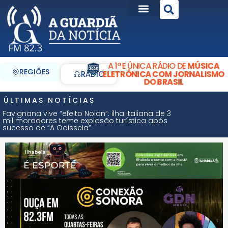
A 1ª E ÚNICA RÁDIO DE
MÚSICA
REGIÕES
ELETRÔNICA COM JORNALISMO
RÁDIO
DO BRASIL
ÚLTIMAS NOTÍCIAS
Favignana vive “efeito Nolan”: ilha italiana de 3
mil moradores teme explosão turística após
sucesso de “A Odisseia”