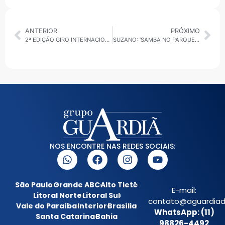
ANTERIOR
PRÓXIMO
2ª EDIÇÃO GIRO INTERNACIONAL 27/02/2026: CASO EPSTEIN REPERCUTE NOS EUA
SUZANO: ‘SAMBA NO PARQUE’ ABRE PROGRAMAÇÃO DO MÊS DAS MULHERES EM SUZANO
NOS ENCONTRE NAS REDES SOCIAIS:
São Paulo
Grande ABC
Alto Tietê
E-mail:
Litoral Norte
Litoral Sul
contato@aguardiada
Vale do Paraíba
Interior
Brasília
WhatsApp: (11)
Santa Catarina
Bahia
98826-4492