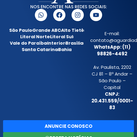
NOS ENCONTRE NAS REDES SOCIAIS:
São Paulo
Grande ABC
Alto Tietê
E-mail:
Litoral Norte
Litoral Sul
contato@aguardiada
Vale do Paraíba
Interior
Brasília
WhatsApp: (11)
Santa Catarina
Bahia
98826-4492
Av. Paulista, 2202
CJ 81 – 8º Andar –
São Paulo –
Capital
CNPJ:
20.431.559/0001-
83
ANUNCIE CONOSCO