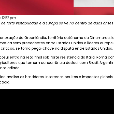
12:52 pm
de forte instabilidade e a Europa se vê no centro de duas cris
nexação da Groenlândia, território autônomo da Dinamarca, lev
mática sem precedentes entre Estados Unidos e líderes europe
 críticos, se torna peça-chave na disputa entre Estados Unidos, 
osul entra na reta final sob forte resistência da Itália. Roma 
gricultores que temem concorrência desleal com Brasil, Argentin
nte adiado.
canico analisa os bastidores, interesses ocultos e impactos glob
tícia.