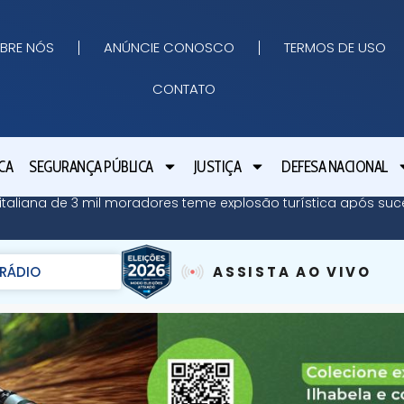
BRE NÓS
ANÚNCIE CONOSCO
TERMOS DE USO
CONTATO
CA
SEGURANÇA PÚBLICA
JUSTIÇA
DEFESA NACIONAL
ha italiana de 3 mil moradores teme explosão turística após su
RÁDIO
ASSISTA AO VIVO