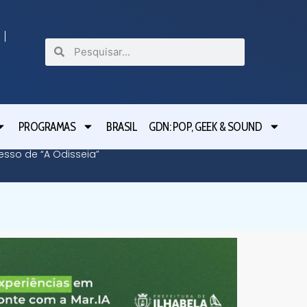
PROGRAMAS
BRASIL
GDN: POP, GEEK & SOUND
cesso de “A Odisseia”
Lula le