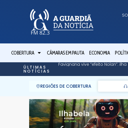
SO
COBERTURA
CÂMARAS EM PAUTA
ECONOMIA
POLÍTI
Favignana vive “efeito Nolan”: il
ÚLTIMAS
NOTÍCIAS
REGIÕES DE COBERTURA