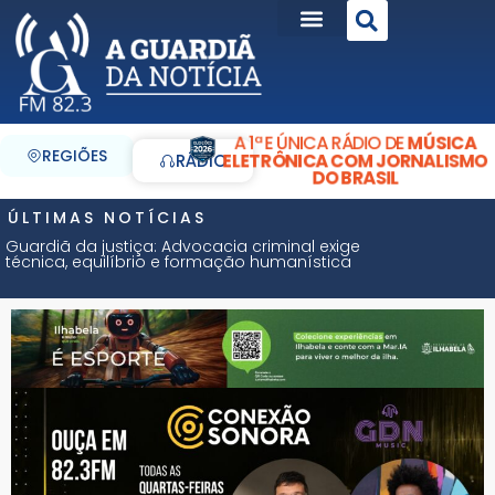
A 1ª E ÚNICA RÁDIO DE
MÚSICA
REGIÕES
ELETRÔNICA COM JORNALISMO
RÁDIO
DO BRASIL
ÚLTIMAS NOTÍCIAS
Guardiã da justiça: Advocacia criminal exige
técnica, equilíbrio e formação humanística