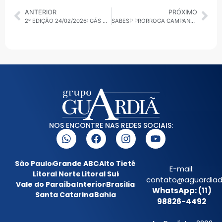
ANTERIOR
PRÓXIMO
2º EDIÇÃO 24/02/2026: GÁS DO POVO, GABINETE DE CRISE EM SP E EXPLOSÃO EM MOSCOU
SABESP PRORROGA CAMPANHA DE RENEGOCIAÇÃO DE DÍVIDAS POR WHATSAPP
NOS ENCONTRE NAS REDES SOCIAIS:
São Paulo
Grande ABC
Alto Tietê
E-mail:
Litoral Norte
Litoral Sul
contato@aguardiada
Vale do Paraíba
Interior
Brasília
WhatsApp: (11)
Santa Catarina
Bahia
98826-4492