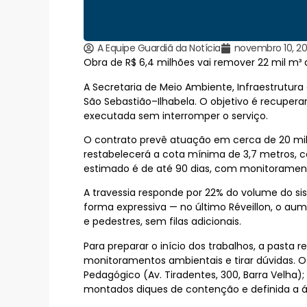
A Equipe Guardiã da Notícia
novembro 10, 2
Obra de R$ 6,4 milhões vai remover 22 mil m³
A Secretaria de Meio Ambiente, Infraestrutura
São Sebastião–Ilhabela. O objetivo é recuperar
executada sem interromper o serviço.
O contrato prevê atuação em cerca de 20 mil 
restabelecerá a cota mínima de 3,7 metros, c
estimado é de até 90 dias, com monitorament
A travessia responde por 22% do volume do si
forma expressiva — no último Réveillon, o au
e pedestres, sem filas adicionais.
Para preparar o início dos trabalhos, a pasta
monitoramentos ambientais e tirar dúvidas. Os 
Pedagógico (Av. Tiradentes, 300, Barra Velha); 
montados diques de contenção e definida a á