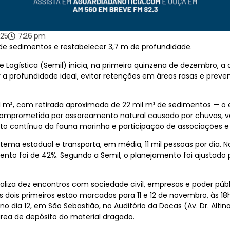
025
7:26 pm
 de sedimentos e restabelecer 3,7 m de profundidade.
 e Logística (Semil) inicia, na primeira quinzena de dezembro,
 a profundidade ideal, evitar retenções em áreas rasas e preven
m², com retirada aproximada de 22 mil m³ de sedimentos — o eq
omprometida por assoreamento natural causado por chuvas, vent
o contínuo da fauna marinha e participação de associações e 
stema estadual e transporta, em média, 11 mil pessoas por dia.
mento foi de 42%. Segundo a Semil, o planejamento foi ajustado
 realiza dez encontros com sociedade civil, empresas e poder pú
dois primeiros estão marcados para 11 e 12 de novembro, às 18h3
no dia 12, em São Sebastião, no Auditório da Docas (Av. Dr. Altin
rea de depósito do material dragado.