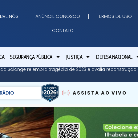
BRE NÓS
ANÚNCIE CONOSCO
TERMOS DE USO
CONTATO
CA
SEGURANÇA PÚBLICA
JUSTIÇA
DEFESA NACIONAL
 da Solange relembra tragédia de 2023 e avalia reconstrução 
RÁDIO
ASSISTA AO VIVO