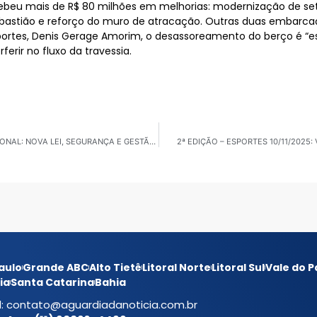
ecebeu mais de R$ 80 milhões em melhorias: modernização de s
bastião e reforço do muro de atracação. Outras duas embarcaç
portes, Denis Gerage Amorim, o desassoreamento do berço é “es
erir no fluxo da travessia.
SANTA CATARINA: FLORIANÓPOLIS VIRA VITRINE NACIONAL: NOVA LEI, SEGURANÇA E GESTÃO DE IMPACTO NAS PRAIAS
2ª EDIÇÃO – ESPORTES 10/11/2025
aulo
Grande ABC
Alto Tietê
Litoral Norte
Litoral Sul
Vale do P
ia
Santa Catarina
Bahia
l:
contato@aguardiadanoticia.com.br