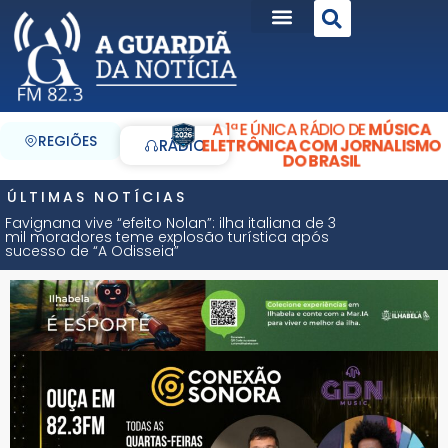
A 1ª E ÚNICA RÁDIO DE
MÚSICA
REGIÕES
ELETRÔNICA COM JORNALISMO
RÁDIO
DO BRASIL
ÚLTIMAS NOTÍCIAS
Favignana vive “efeito Nolan”: ilha italiana de 3
mil moradores teme explosão turística após
sucesso de “A Odisseia”