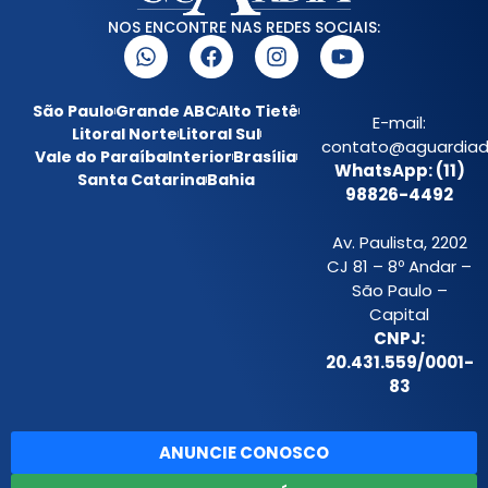
NOS ENCONTRE NAS REDES SOCIAIS:
São Paulo
Grande ABC
Alto Tietê
E-mail:
Litoral Norte
Litoral Sul
contato@aguardiada
Vale do Paraíba
Interior
Brasília
WhatsApp: (11)
Santa Catarina
Bahia
98826-4492
Av. Paulista, 2202
CJ 81 – 8º Andar –
São Paulo –
Capital
CNPJ:
20.431.559/0001-
83
ANUNCIE CONOSCO