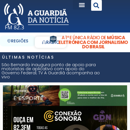
A 1ª E ÚNICA RÁDIO DE
MÚSICA
REGIÕES
ELETRÔNICA COM JORNALISMO
RÁDIO
DO BRASIL
ÚLTIMAS NOTÍCIAS
São Bernardo inaugura ponto de apoio para
motoristas de aplicativo com apoio do
Governo Federal; TV A Guardiã acompanha ao
vivo