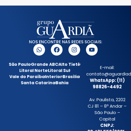
NOS ENCONTRE NAS REDES SOCIAIS:
São Paulo
Grande ABC
Alto Tietê
E-mail:
Litoral Norte
Litoral Sul
contato@aguardiada
Vale do Paraíba
Interior
Brasília
WhatsApp: (11)
Santa Catarina
Bahia
98826-4492
Av. Paulista, 2202
CJ 81 – 8º Andar –
São Paulo –
Capital
CNPJ: