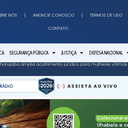
BRE NÓS
ANÚNCIE CONOSCO
TERMOS DE USO
CONTATO
CA
SEGURANÇA PÚBLICA
JUSTIÇA
DEFESA NACIONAL
angaba amplia acolhimento jurídico para mulheres vítimas 
RÁDIO
ASSISTA AO VIVO