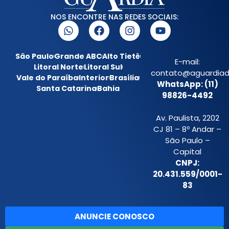
NOS ENCONTRE NAS REDES SOCIAIS:
São Paulo
Grande ABC
Alto Tietê
E-mail:
Litoral Norte
Litoral Sul
contato@aguardiada
Vale do Paraíba
Interior
Brasília
WhatsApp: (11)
Santa Catarina
Bahia
98826-4492
Av. Paulista, 2202
CJ 81 – 8º Andar –
São Paulo –
Capital
CNPJ:
20.431.559/0001-
83
ANUNCIE CONOSCO